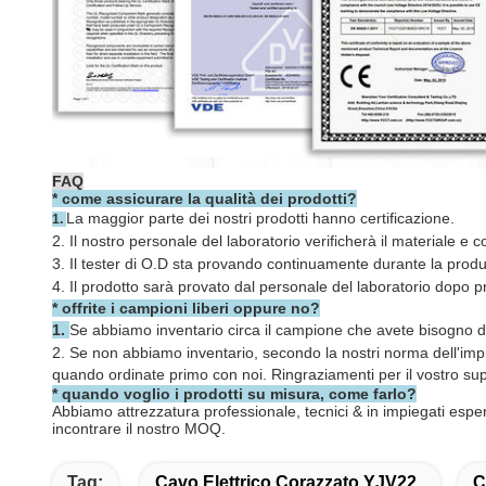
FAQ
*
come assicurare la qualità dei prodotti?
La maggior parte dei nostri prodotti hanno certificazione.
1.
2. Il nostro personale del laboratorio verificherà il materiale e c
3. Il tester di O.D sta provando continuamente durante la produ
4. Il prodotto sarà provato dal personale del laboratorio dopo 
* offrite i campioni liberi oppure no?
1.
Se abbiamo inventario circa il campione che avete bisogno di
2.
Se non abbiamo inventario, secondo la nostri norma dell'impr
quando ordinate primo con noi. Ringraziamenti per il vostro su
* quando voglio i prodotti su misura, come farlo?
Abbiamo attrezzatura professionale, tecnici & in impiegati esper
incontrare il nostro MOQ.
Tag:
Cavo Elettrico Corazzato YJV22
C