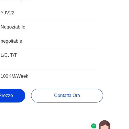
YJV22
Negoziabile
negotiable
L/C, T/T
100KM/Week
 Prezzo
Contatta Ora