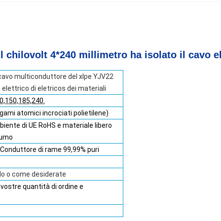
l chilovolt 4*240 millimetro ha isolato il cavo e
el cavo multiconduttore del xlpe YJV22
lettrico di eletricos dei materiali
20,150,185,240.
ami atomici incrociati polietilene)
biente di UE RoHS e materiale libero
fumo
: Conduttore di rame 99,99% puri
olo o come desiderate
 vostre quantità di ordine e