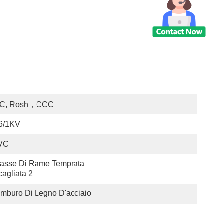
EC, Rosh，CCC
.6/1KV
VC
asse Di Rame Temprata 
cagliata 2
mburo Di Legno D'acciaio