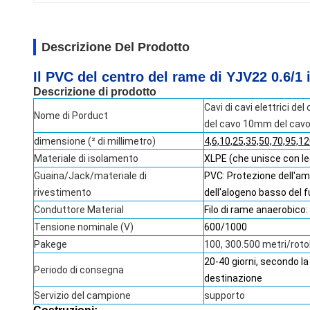
Descrizione Del Prodotto
Il PVC del centro del rame di YJV22 0.6/1 i
Descrizione di prodotto
Cavi di cavi elettrici d
Nome di Porduct
del cavo 10mm del cavo e
dimensione (² di millimetro)
4,6,10,25,35,50,70,95,1
Materiale di isolamento
XLPE (che unisce con leg
Guaina/Jack/materiale di
PVC: Protezione dell'am
rivestimento
dell'alogeno basso del 
Conduttore Material
Filo di rame anaerobico
Tensione nominale (V)
600/1000
Pakege
100, 300.500 metri/rot
20-40 giorni, secondo la
Periodo di consegna
destinazione
Servizio del campione
supporto