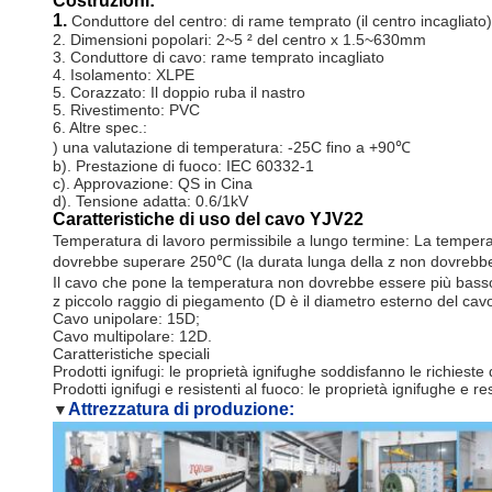
Costruzioni:
1.
Conduttore del centro: di rame temprato (il centro incagliato)
2. Dimensioni popolari: 2~5 ² del centro x 1.5~630mm
3. Conduttore di cavo: rame temprato incagliato
4. Isolamento: XLPE
5. Corazzato: Il doppio ruba il nastro
5. Rivestimento: PVC
6. Altre spec.:
) una valutazione di temperatura: -25C fino a +90℃
b). Prestazione di fuoco: IEC 60332-1
c). Approvazione: QS in Cina
d). Tensione adatta: 0.6/1kV
Caratteristiche di uso del cavo YJV22
Temperatura di lavoro permissibile a lungo termine: La tempera
dovrebbe superare 250℃ (la durata lunga della z non dovrebbe
Il cavo che pone la temperatura non dovrebbe essere più bass
z piccolo raggio di piegamento (D è il diametro esterno del cav
Cavo unipolare: 15D;
Cavo multipolare: 12D.
Caratteristiche speciali
Prodotti ignifugi: le proprietà ignifughe soddisfanno le richieste
Prodotti ignifugi e resistenti al fuoco: le proprietà ignifughe e r
Attrezzatura di produzione:
▼