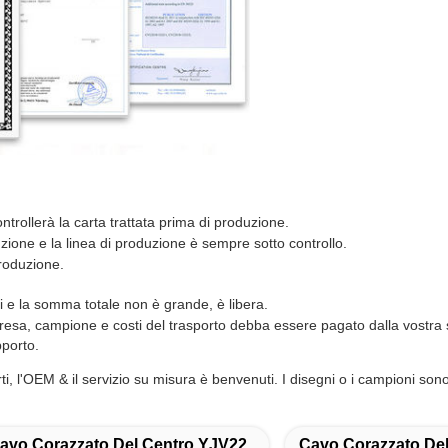
ontrollerà la carta trattata prima di produzione.
zione e la linea di produzione è sempre sotto controllo.
produzione.
 e la somma totale non è grande, è libera.
esa, campione e costi del trasporto debba essere pagato dalla vostra s
pporto.
ti, l'OEM & il servizio su misura è benvenuti. I disegni o i campioni son
avo Corazzato Del Centro YJV22
Cavo Corazzato Del