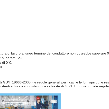
tura di lavoro a lungo termine del conduttore non dovrebbe superare 90
 superare 5s);
o di 0℃;
o)
 di GB/T 19666-2005 «le regole generali per i cavi e le funi ignifugi e res
esistenti al fuoco soddisfanno le richieste di GB/T 19666-2005 «le regole g