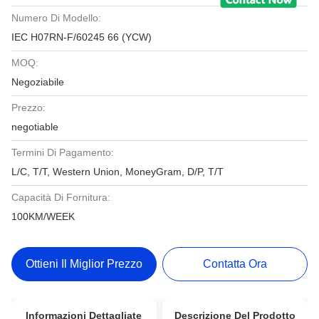
Numero Di Modello:
IEC H07RN-F/60245 66 (YCW)
MOQ:
Negoziabile
Prezzo:
negotiable
Termini Di Pagamento:
L/C, T/T, Western Union, MoneyGram, D/P, T/T
Capacità Di Fornitura:
100KM/WEEK
Ottieni Il Miglior Prezzo
Contatta Ora
Informazioni Dettagliate
Descrizione Del Prodotto