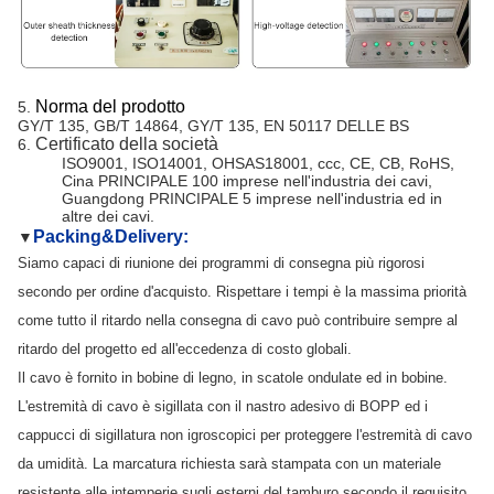
Norma del prodotto
5.
GY/T 135, GB/T 14864, GY/T 135, EN 50117 DELLE BS
Certificato della società
6.
ISO9001, ISO14001, OHSAS18001, ccc, CE, CB, RoHS,
Cina PRINCIPALE 100 imprese nell'industria dei cavi,
Guangdong PRINCIPALE 5 imprese nell'industria ed in
altre dei cavi.
Packing&Delivery:
▼
Siamo capaci di riunione dei programmi di consegna più rigorosi
secondo per ordine d'acquisto. Rispettare i tempi è la massima priorità
come tutto il ritardo nella consegna di cavo può contribuire sempre al
ritardo del progetto ed all'eccedenza di costo globali.
Il cavo è fornito in bobine di legno, in scatole ondulate ed in bobine.
L'estremità di cavo è sigillata con il nastro adesivo di BOPP ed i
cappucci di sigillatura non igroscopici per proteggere l'estremità di cavo
da umidità. La marcatura richiesta sarà stampata con un materiale
resistente alle intemperie sugli esterni del tamburo secondo il requisito