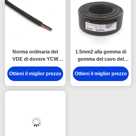
Norma ordinaria del
1.5mm2 alla gomma di
VDE di dovere YCW
gomma del cavo del
YZW del cavo di gomma
nero di 400mm2 H05RN-
Ottieni il miglior prezzo
flessibile di potere di
Ottieni il miglior prezzo
F ha inguainato
H05RN-F EPR