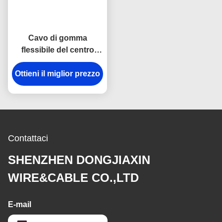
Cavo di gomma
flessibile del centro
1.5mm di YCW YC
Ottieni il miglior prezzo
450/750V 3 per
l'estrazione mineraria
dell'IEC 60228
Contattaci
SHENZHEN DONGJIAXIN
WIRE&CABLE CO.,LTD
E-mail