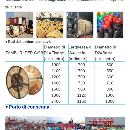
del cliente.
▼
Dati del tamburo per cavi:
Diametro di
Larghezza di
Diametro di
TAMBURI PER CAVI
D1=Flange
W=Useful
D2=Barrel
(millimetro)
(millimetri)
(millimetro)
1000
700
500
1100
700
550
1200
700
600
1400
750
710
1600
900
900
1800
1120
1000
2400
1150
1300
Porto di consegna:
▼