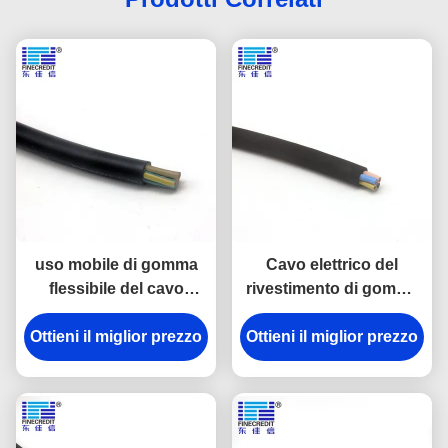
uso mobile di gomma
Cavo elettrico del
flessibile del cavo
rivestimento di gomma
H05RR-F di 3x1.5mm2
di gomma flessibile del
Ottieni il miglior prezzo
450/750v Epdm
Ottieni il miglior prezzo
cavo YZW di H07RN-F
H05RN-F 1.5-6mm2