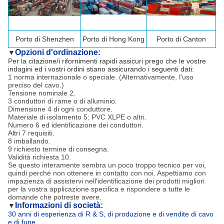
Porto di
Shenzhen
Porto di Hong Kong
Porto di Canton
Opzioni d'ordinazione:
▼
Per la citazione/i rifornimenti rapidi assicuri prego che le vostre
indagini ed i vostri ordini stiano assicurando i seguenti dati:
1 norma internazionale o speciale. (Alternativamente, l'uso
preciso del cavo.)
Tensione nominale 2.
3 conduttori di rame o di alluminio.
Dimensione 4 di ogni conduttore.
Materiale di isolamento 5: PVC XLPE o altri.
Numero 6 ed identificazione dei conduttori.
Altri 7 requisiti.
8 imballando.
9 richiesto termine di consegna.
Validità richiesta 10.
Se questo interamente sembra un poco troppo tecnico per voi,
quindi perché non ottenere in contatto con noi. Aspettiamo con
impazienza di assistervi nell'identificazione dei prodotti migliori
per la vostra applicazione specifica e rispondere a tutte le
domande che potreste avere.
Informazioni di società:
▼
30 anni di esperienza di R & S, di produzione e di vendite di cavo
e di fune.