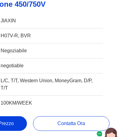
ione 450/750V
JIAXIN
H07V-R, BVR
Negoziabile
negotiable
L/C, T/T, Western Union, MoneyGram, D/P,
T/T
100KM/WEEK
 Prezzo
Contatta Ora