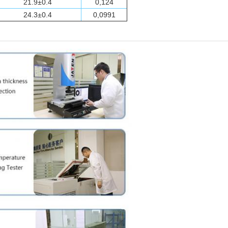
21.9±0.4
0,124
24.3±0.4
0,0991