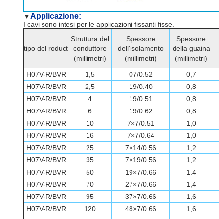
Applicazione:
▼
I cavi sono intesi per le applicazioni fissanti fisse.
Struttura del
Spessore
Spessore
tipo del roduct
conduttore
dell'isolamento
della guaina
(millimetri)
(millimetri)
(millimetri)
H07V-R/BVR
1,5
07/0.52
0,7
H07V-R/BVR
2,5
19/0.40
0,8
H07V-R/BVR
4
19/0.51
0,8
H07V-R/BVR
6
19/0.62
0,8
H07V-R/BVR
10
7×7/0.51
1,0
H07V-R/BVR
16
7×7/0.64
1,0
H07V-R/BVR
25
7×14/0.56
1,2
H07V-R/BVR
35
7×19/0.56
1,2
H07V-R/BVR
50
19×7/0.66
1,4
H07V-R/BVR
70
27×7/0.66
1,4
H07V-R/BVR
95
37×7/0.66
1,6
H07V-R/BVR
120
48×7/0.66
1,6