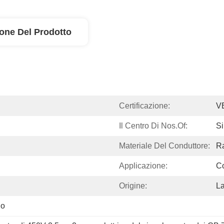
ione Del Prodotto
Certificazione:
V
Il Centro Di Nos.of:
Si
Materiale Del Conduttore:
R
Applicazione:
Co
Origine:
La
io