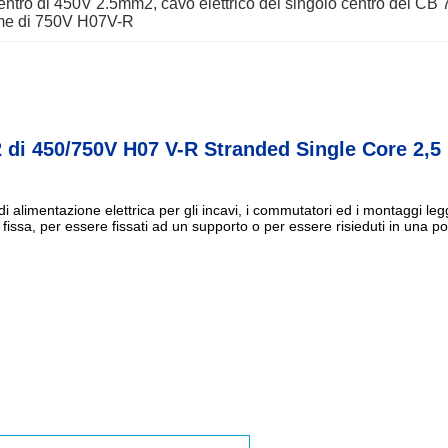
 centro di 450V 2.5mm2
, 
cavo elettrico del singolo centro dei CB
ame di 750V H07V-R
di 450/750V H07 V-R Stranded Single Core 2,5 pe
di alimentazione elettrica per gli incavi, i commutatori ed i montaggi leg
ne fissa, per essere fissati ad un supporto o per essere risieduti in una 