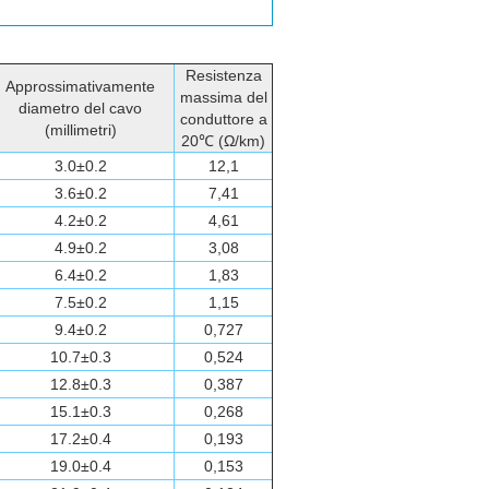
Resistenza
Approssimativamente
massima del
diametro del cavo
conduttore a
(millimetri)
20℃ (Ω/km)
3.0±0.2
12,1
3.6±0.2
7,41
4.2±0.2
4,61
4.9±0.2
3,08
6.4±0.2
1,83
7.5±0.2
1,15
9.4±0.2
0,727
10.7±0.3
0,524
12.8±0.3
0,387
15.1±0.3
0,268
17.2±0.4
0,193
19.0±0.4
0,153