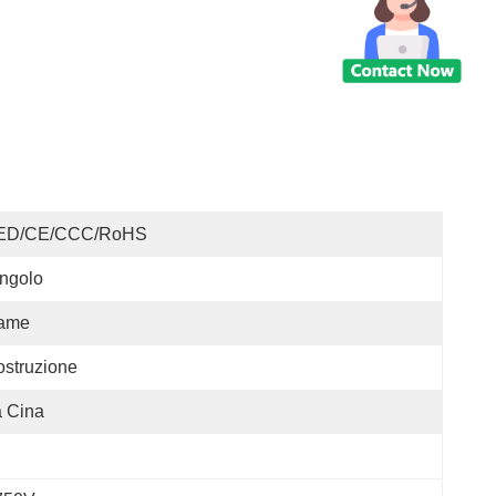
ED/CE/CCC/RoHS
ngolo
ame
struzione
 Cina