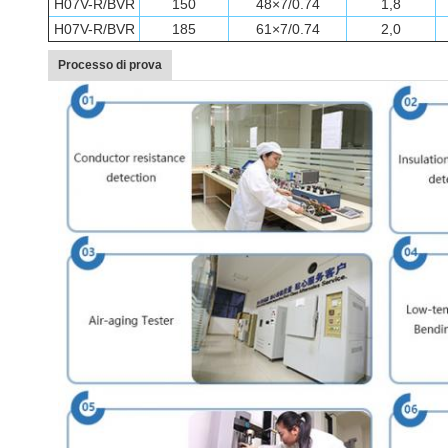
H07V-R/BVR
150
48×7/0.74
1,8
H07V-R/BVR
185
61×7/0.74
2,0
Processo di prova