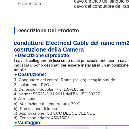
cavo elettrico del singolo
Evidenziare:
cavo del conduttore del r
Descrizione Del Prodotto
conduttore Electrical Cable del rame mm2 
costruzione della Camera
Descrizione di prodotto:
▼
I cavi di collegamenti fissi sono usati principalmente come cavi 
industriali. Sono destinati per essere installati in un in posizio
mobile.
Costruzione:
▼
1.
Conduttore del centro: Rame (solido) incagliato nudo
2. Isolamento: PVC
3. Dimensioni popolari: ² di 1.5~185mm
4. Norme: 50525-2-31:2011 dell'EN; IEC 60227
5. Altre spec.:
a). Valutazione di temperatura: 70℃
b). Prestazione di fuoco:
c). Approvazione: CB CCC DEL CE DEL VDE
d). Tensione adatta: 450/750V
Vantaggio:
▼