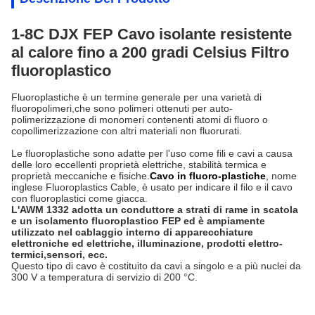
1-8C DJX FEP Cavo isolante resistente
al calore fino a 200 gradi Celsius Filtro
fluoroplastico
Fluoroplastiche è un termine generale per una varietà di
fluoropolimeri,che sono polimeri ottenuti per auto-
polimerizzazione di monomeri contenenti atomi di fluoro o
copollimerizzazione con altri materiali non fluorurati.
Le fluoroplastiche sono adatte per l'uso come fili e cavi a causa
delle loro eccellenti proprietà elettriche, stabilità termica e
proprietà meccaniche e fisiche.
Cavo in fluoro-plastiche
, nome
inglese Fluoroplastics Cable, è usato per indicare il filo e il cavo
con fluoroplastici come giacca.
L'AWM 1332 adotta un conduttore a strati di rame in scatola
e un isolamento fluoroplastico FEP ed è ampiamente
utilizzato nel cablaggio interno di apparecchiature
elettroniche ed elettriche, illuminazione, prodotti elettro-
termici,sensori, ecc.
Questo tipo di cavo è costituito da cavi a singolo e a più nuclei da
300 V a temperatura di servizio di 200 °C.