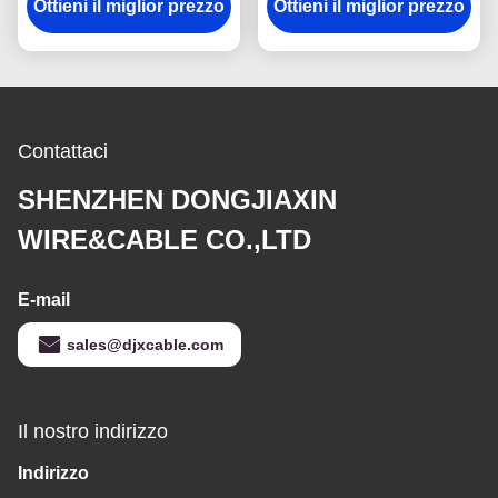
isolante al teflone Cavo
Ottieni il miglior prezzo
Ottieni il miglior prezzo
Celsius 600V Filo
fluoroplastico 300V
fluoroplastico
Contattaci
SHENZHEN DONGJIAXIN
WIRE&CABLE CO.,LTD
E-mail
sales@djxcable.com
Il nostro indirizzo
Indirizzo