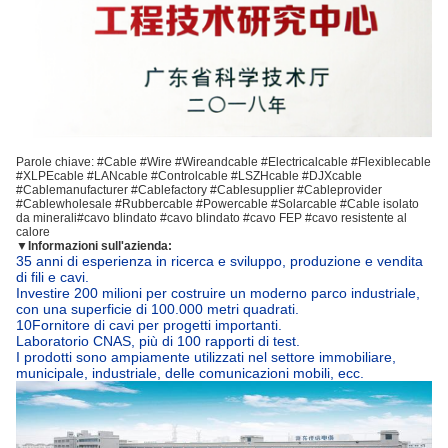
Parole chiave: #Cable #Wire #Wireandcable #Electricalcable #Flexiblecable
#XLPEcable #LANcable #Controlcable #LSZHcable #DJXcable
#Cablemanufacturer #Cablefactory #Cablesupplier #Cableprovider
#Cablewholesale #Rubbercable #Powercable #Solarcable #
Cable isolato
da minerali
#cavo blindato #cavo blindato #cavo FEP #cavo resistente al
calore
▼
Informazioni sull'azienda:
35 anni di esperienza in ricerca e sviluppo, produzione e vendita
di fili e cavi.
Investire 200 milioni per costruire un moderno parco industriale,
con una superficie di 100.000 metri quadrati.
10Fornitore di cavi per progetti importanti.
Laboratorio CNAS, più di 100 rapporti di test.
I prodotti sono ampiamente utilizzati nel settore immobiliare,
municipale, industriale, delle comunicazioni mobili, ecc.