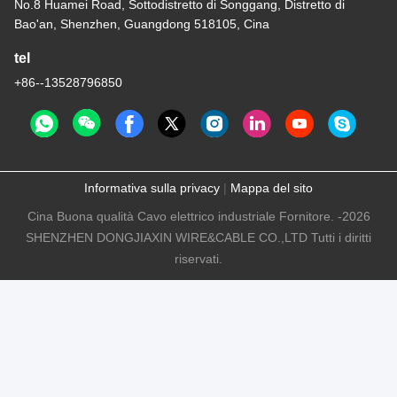
No.8 Huamei Road, Sottodistretto di Songgang, Distretto di
Bao'an, Shenzhen, Guangdong 518105, Cina
tel
+86--13528796850
Informativa sulla privacy
|
Mappa del sito
Cina Buona qualità Cavo elettrico industriale Fornitore. -2026
SHENZHEN DONGJIAXIN WIRE&CABLE CO.,LTD Tutti i diritti
riservati.