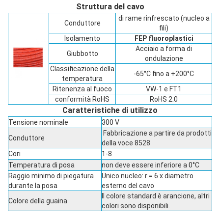
Struttura del cavo
di rame rinfrescato (nucleo a
Conduttore
fili)
Isolamento
FEP fluoroplastici
Acciaio a forma di
Giubbotto
ondulazione
Classificazione della
-65°C fino a +200°C
temperatura
Ritenenza al fuoco
VW-1 e FT1
conformità RoHS
RoHS 2.0
Caratteristiche di utilizzo
Tensione nominale
300 V
Fabbricazione a partire da prodotti
Conduttore
della voce 8528
Cori
1-8
Temperatura di posa
non deve essere inferiore a 0°C
Raggio minimo di piegatura
Unico nucleo: r = 6 x diametro
durante la posa
esterno del cavo
Il colore standard è arancione, altri
Colore della guaina
colori sono disponibili.