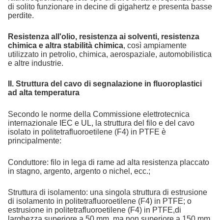
di solito funzionare in decine di gigahertz e presenta basse
perdite.
Resistenza all'olio, resistenza ai solventi, resistenza
chimica e altra stabilità chimica
, così ampiamente
utilizzato in petrolio, chimica, aerospaziale, automobilistica
e altre industrie.
II. Struttura del cavo di segnalazione in fluoroplastici
ad alta temperatura
Secondo le norme della Commissione elettrotecnica
internazionale IEC e UL, la struttura del filo e del cavo
isolato in politetrafluoroetilene (F4) in PTFE è
principalmente:
Conduttore: filo in lega di rame ad alta resistenza placcato
in stagno, argento, argento o nichel, ecc.;
Struttura di isolamento: una singola struttura di estrusione
di isolamento in politetrafluoroetilene (F4) in PTFE; o
estrusione in politetrafluoroetilene (F4) in PTFE,di
larghezza superiore a 50 mm, ma non superiore a 150 mm,