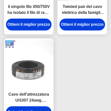
il singolo filo 450/750V
Twisted pair del cavo
ha isolato il filo di rame
elettrico della famiglia
H07V K ccc elencato
del centro di 0.6/1KV
Ottieni il miglior prezzo
Ottieni il miglior prezzo
Rvs 2
Cavo dell'attrezzatura
Ul1007 24awg,
collegamento elettrico