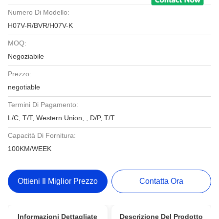
Numero Di Modello:
H07V-R/BVR/H07V-K
MOQ:
Negoziabile
Prezzo:
negotiable
Termini Di Pagamento:
L/C, T/T, Western Union, , D/P, T/T
Capacità Di Fornitura:
100KM/WEEK
Ottieni Il Miglior Prezzo
Contatta Ora
Informazioni Dettagliate
Descrizione Del Prodotto