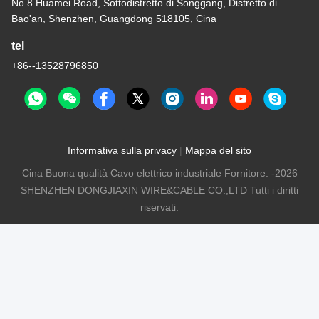
No.8 Huamei Road, Sottodistretto di Songgang, Distretto di
Bao'an, Shenzhen, Guangdong 518105, Cina
tel
+86--13528796850
Informativa sulla privacy
|
Mappa del sito
Cina Buona qualità Cavo elettrico industriale Fornitore. -2026
SHENZHEN DONGJIAXIN WIRE&CABLE CO.,LTD Tutti i diritti
riservati.