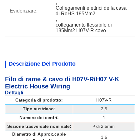
, 
Collegamenti elettrici della casa 
Evidenziare:
di RoHS 185Mm2
, 
collegamento flessibile di 
185Mm2 H07V-R cavo
Descrizione Del Prodotto
Filo di rame & cavo di H07V-R/H07 V-K
Electric House Wiring
Dettagli
Categoria di prodotto:
H07V-R
Tipo austriaco:
2,5
Numero dei centri:
1
Sezione trasversale nominale:
² di 2.5mm
Diametro di Approx.cable
3,6