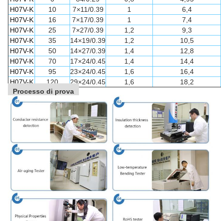
H07V-K
10
7×11/0.39
1
6,4
H07V-K
16
7×17/0.39
1
7,4
H07V-K
25
7×27/0.39
1,2
9,3
H07V-K
35
14×19/0.39
1,2
10,5
H07V-K
50
14×27/0.39
1,4
12,8
H07V-K
70
17×24/0.45
1,4
14,4
H07V-K
95
23×24/0.45
1,6
16,4
H07V-K
120
29×24/0.45
1,6
18,2
Processo di prova