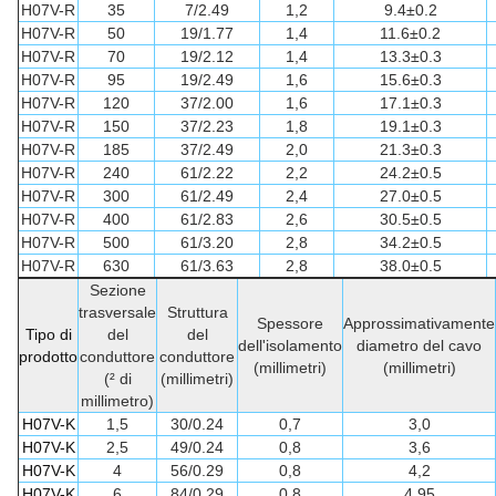
H07V-R
35
7/2.49
1,2
9.4±0.2
H07V-R
50
19/1.77
1,4
11.6±0.2
H07V-R
70
19/2.12
1,4
13.3±0.3
H07V-R
95
19/2.49
1,6
15.6±0.3
H07V-R
120
37/2.00
1,6
17.1±0.3
H07V-R
150
37/2.23
1,8
19.1±0.3
H07V-R
185
37/2.49
2,0
21.3±0.3
H07V-R
240
61/2.22
2,2
24.2±0.5
H07V-R
300
61/2.49
2,4
27.0±0.5
H07V-R
400
61/2.83
2,6
30.5±0.5
H07V-R
500
61/3.20
2,8
34.2±0.5
H07V-R
630
61/3.63
2,8
38.0±0.5
Sezione
trasversale
Struttura
Spessore
Approssimativamente
Tipo di
del
del
dell'isolamento
diametro del cavo
prodotto
conduttore
conduttore
(millimetri)
(millimetri)
(² di
(millimetri)
millimetro)
H07V-K
1,5
30/0.24
0,7
3,0
H07V-K
2,5
49/0.24
0,8
3,6
H07V-K
4
56/0.29
0,8
4,2
H07V-K
6
84/0.29
0,8
4,95