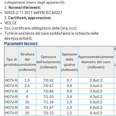
collegamenti interni degli apparecchi.
2.
Norme/riferimenti:
50525-2-11:2011 dell'EN; IEC 60227
3.
Certificati, approvazioni:
VED, CE
Ccc (certificato obbligatorio della Cina, ccc)
Tutte le sostanze del cavo soddisfanno le richieste della
direttiva di RoHS
Parametri
tecnici
:
R
Struttura
Spessore
Spessore
Approssimativamente
Tipo di
del
della
dell'isolamento
diametro del cavo
prodotto
conduttore
guaina
c
(millimetri)
(millimetri)
(millimetri)
(millimetri)
H07V-R
1,5
7/0.52
0,7
2.8±0.2
H07V-R
2,5
7/0.67
0,8
3.4±0.2
H07V-R
4
7/0.84
0,8
3.9±0.2
H07V-R
6
7/1.03
0,8
4.3±0.2
H07V-R
10
7/1.34
1,0
5.8±0.2
H07V-R
16
7/1.67
1,0
6.8±0.2
H07V-R
25
7/2.12
1,2
8.4±0.2