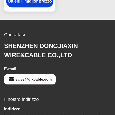
Ottieni il miglior prezzo
della casa 300V cavo
Contattaci
SHENZHEN DONGJIAXIN
WIRE&CABLE CO.,LTD
E-mail
sales@djxcable.com
Il nostro indirizzo
Indirizzo