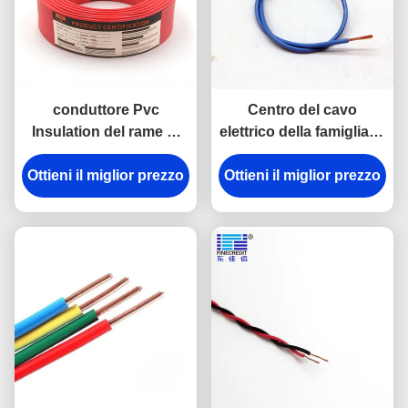
conduttore Pvc
Centro del cavo
Insulation del rame di
elettrico della famiglia di
2.5-10mm2 H07 V-K
H05V-R H07V-R 0.5mm2
Ottieni il miglior prezzo
Household Electrical
Ottieni il miglior prezzo
il singolo per
Cable
costruzione