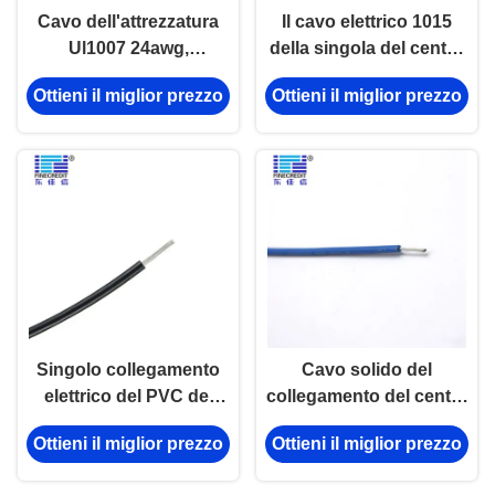
Cavo dell'attrezzatura
Il cavo elettrico 1015
Ul1007 24awg,
della singola del centro
collegamento elettrico
famiglia di Awm ha
Ottieni il miglior prezzo
Ottieni il miglior prezzo
della casa 300V cavo
inscatolato il conduttore
solido di rame
Singolo collegamento
Cavo solido del
elettrico del PVC del
collegamento del centro
centro UL1015 cavo
del cavo elettrico della
Ottieni il miglior prezzo
Ottieni il miglior prezzo
FT1 22AWG ignifugo
famiglia di Ul1015
24AWG
16awg 600V