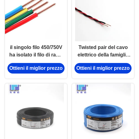
il singolo filo 450/750V
Twisted pair del cavo
ha isolato il filo di rame
elettrico della famiglia
H07V K ccc elencato
del centro di 0.6/1KV
Ottieni il miglior prezzo
Ottieni il miglior prezzo
Rvs 2