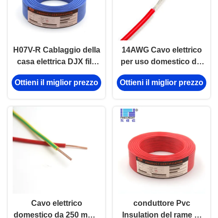
H07V-R Cablaggio della
14AWG Cavo elettrico
casa elettrica DJX filo
per uso domestico del
elettrico con conduttore
produttore di cavi DJX
Ottieni il miglior prezzo
Ottieni il miglior prezzo
di rame e isolamento in
PVC
Cavo elettrico
conduttore Pvc
domestico da 250 mmq
Insulation del rame di