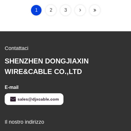
1
2
3
Contattaci
SHENZHEN DONGJIAXIN
WIRE&CABLE CO.,LTD
E-mail
sales@djxcable.com
Il nostro indirizzo