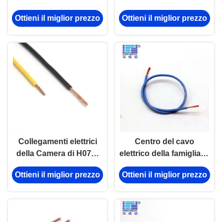
del produttore Top
2.5-10mm2 H07 V-K
Ottieni il miglior prezzo
Ottieni il miglior prezzo
Cable
Household Electrical
Cable
Collegamenti elettrici
Centro del cavo
della Camera di H07V-
elettrico della famiglia di
R/H07V-K rv, 1,5 al
H05V-R H07V-R 0.5mm2
Ottieni il miglior prezzo
Ottieni il miglior prezzo
collegamento flessibile
il singolo per
185mm2 cavo
costruzione