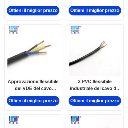
centro di Muti del cavo
Ottieni il miglior prezzo
Ottieni il miglior prezzo
di H05VVF 0.5-6mm2
Approvazione flessibile
3 PVC flessibile
del VDE del cavo
industriale del cavo del
elettrico del PVC di
centro 2.5mm2 isolato
Ottieni il miglior prezzo
Ottieni il miglior prezzo
H05V2V2-F 2x0.75mm2
per la famiglia
300/500V