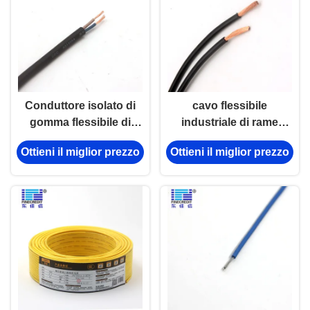
Conduttore isolato di
cavo flessibile
gomma flessibile di
industriale di rame
YZW, conduttore di
solido/incagliato H05V-
Ottieni il miglior prezzo
Ottieni il miglior prezzo
rame nudo Cable di
K H07V-K di 2.5mm
400mm - di 1.5mm