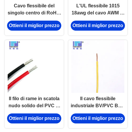
Cavo flessibile del
L'UL flessibile 1015
singolo centro di RoHS,
18awg del cavo AWM di
cavo d'isolamento della
industriale
Ottieni il miglior prezzo
Ottieni il miglior prezzo
costruzione del filo di
dell'isolamento del PVC
rame del PVC di H05V-K
il trefolo
H07V-K
Il filo di rame in scatola
Il cavo flessibile
nudo solido del PVC di
industriale BV/PVC BVR
600V UL1015 cabla il
del singolo centro di
Ottieni il miglior prezzo
Ottieni il miglior prezzo
rotolo
H07V-R 1.5mm2 ha
inguainato