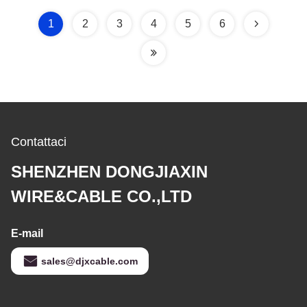
1
2
3
4
5
6
Contattaci
SHENZHEN DONGJIAXIN
WIRE&CABLE CO.,LTD
E-mail
sales@djxcable.com