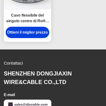
Cavo flessibile del
singolo centro di RoHS,
cavo d'isolamento della
Ottieni il miglior prezzo
costruzione del filo di
rame del PVC di H05V-K
H07V-K
Contattaci
SHENZHEN DONGJIAXIN
WIRE&CABLE CO.,LTD
E-mail
sales@djxcable.com