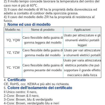
2) Il molto tempo concede lavorare la temperatura del centro del
cavo non è più di 60℃.
3) Il cavo del modello di W ha la proprietà della durevolezza ed
adatto a contatto di cutdoor della sporcizia grassa.
4) Il cavo del modello dello ZR ha la proprietà di resistenza al
fuoco.
Nome ed uso di modello
3.
Modello no.
Nome di prodotto
Applicazioni
Usato per attrezzature e gli
Cavo flessibile della guaina di
YQ, YQW
strumenti elettrici portatili
gomma leggera del modello
leggeri
Cavo flessibile della guaina di
Usato per vari attrezzature
YZ, YZW
gomma media del modello
e strumenti elettrici portatili
Usato per varia attrezzatura
Cavo flessibile della guaina di
elettrica portatile che può
YC. YCW
gomma pesante del modello
sopportare il grande effetto
meccanico della forza
Certificato
4.
CE, RoHS, ccc, KEMA e più altri su richiesta.
Colore dell'isolamento del certificato
5.
Il Unico centro: Il nero,
2-Core: Brown & il nero,
3-Core: Brown, blu & verde/giallo
4-Core: Brown, verde/giallo blu e neri