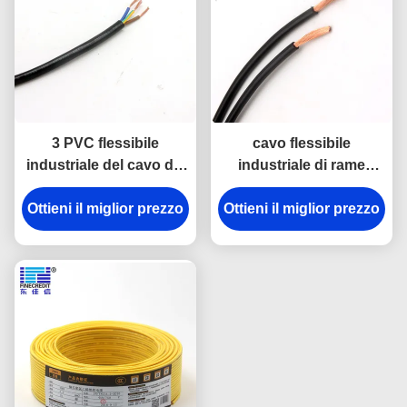
3 PVC flessibile
cavo flessibile
industriale del cavo del
industriale di rame
centro 2.5mm2 isolato
solido/incagliato H05V-
Ottieni il miglior prezzo
per la famiglia
Ottieni il miglior prezzo
K H07V-K di 2.5mm