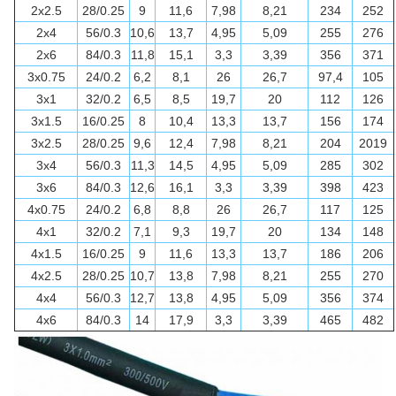
2x2.5
28/0.25
9
11,6
7,98
8,21
234
252
2x4
56/0.3
10,6
13,7
4,95
5,09
255
276
2x6
84/0.3
11,8
15,1
3,3
3,39
356
371
3x0.75
24/0.2
6,2
8,1
26
26,7
97,4
105
3x1
32/0.2
6,5
8,5
19,7
20
112
126
3x1.5
16/0.25
8
10,4
13,3
13,7
156
174
3x2.5
28/0.25
9,6
12,4
7,98
8,21
204
2019
3x4
56/0.3
11,3
14,5
4,95
5,09
285
302
3x6
84/0.3
12,6
16,1
3,3
3,39
398
423
4x0.75
24/0.2
6,8
8,8
26
26,7
117
125
4x1
32/0.2
7,1
9,3
19,7
20
134
148
4x1.5
16/0.25
9
11,6
13,3
13,7
186
206
4x2.5
28/0.25
10,7
13,8
7,98
8,21
255
270
4x4
56/0.3
12,7
13,8
4,95
5,09
356
374
4x6
84/0.3
14
17,9
3,3
3,39
465
482