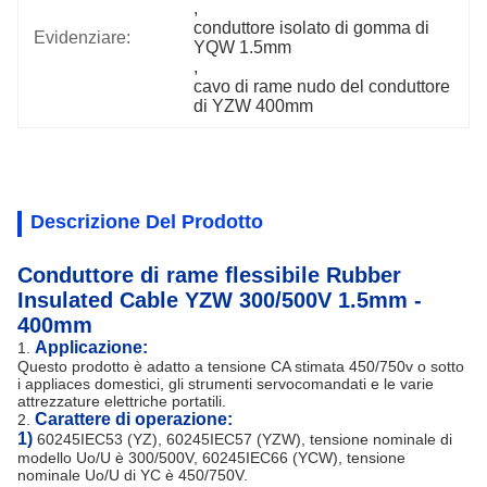
, 
conduttore isolato di gomma di 
Evidenziare:
YQW 1.5mm
, 
cavo di rame nudo del conduttore 
di YZW 400mm
Descrizione Del Prodotto
Conduttore di rame flessibile Rubber
Insulated Cable YZW 300/500V 1.5mm -
400mm
Applicazione:
1.
Questo prodotto è adatto a tensione CA stimata 450/750v o sotto
i appliaces domestici, gli strumenti servocomandati e le varie
attrezzature elettriche portatili.
Carattere di operazione:
2.
1)
60245IEC53 (YZ), 60245IEC57 (YZW), tensione nominale di
modello Uo/U è 300/500V, 60245IEC66 (YCW), tensione
nominale Uo/U di YC è 450/750V.