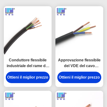
Conduttore flessibile
Approvazione flessibile
industriale del rame del
del VDE del cavo
centro di Muti del cavo
elettrico del PVC di
Ottieni il miglior prezzo
di H05VVF 0.5-6mm2
H05V2V2-F 2x0.75mm2
Ottieni il miglior prezzo
300/500V