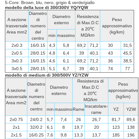
5-Core: Brown, blu, nero, grigio & verde/giallo
modello della luce di 300/300V YQ/YQW
Diametro
Diametro
Resistenza
A sezione
di
Peso
esterno
di Max.D.C
trasversale
numero
approssimativo
a 20℃
Area mm2
del
(kg/km)
MΩ/km
min
massimo
centro
2x0.3
16/0.15
4,3
5,8
69,2
71,2
30
31,5
2x0.5
28/0.15
4,8
6,4
39
40,1
43
45,5
3x0.3
16/0.15
4,6
6,1
69,2
71,2
36
38,5
3x0.5
28/0.15
5,1
6,7
39
40,1
74
77
modello di medium di 300/500V YZ/YZW
Resistenza di
Diametro
Peso
Diametro
Max.D.C
A sezione
di
approssimativo
esterno
a 20℃
trasversale
numero
(kg/km)
MΩ/km
Area mm2
del
Inscatolare-
centro
min
massimo
Rame
YZ
YZW
rame
2x0.75
24/0.2
5,7
7,4
26
26,7
81,7
89,6
2x1
32/0.2
6,1
8
19,7
20
123
138
2x1.5
16/0.25
7,6
9,8
13,3
13,7
185
196