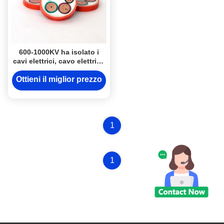
600-1000KV ha isolato i
cavi elettrici, cavo elettrico
ad alta temperatura
inorganico
Ottieni il miglior prezzo
1
1