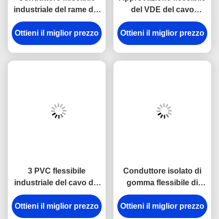
industriale del rame del
del VDE del cavo
centro di Muti del cavo
elettrico del PVC di
Ottieni il miglior prezzo
di H05VVF 0.5-6mm2
H05V2V2-F 2x0.75mm2
Ottieni il miglior prezzo
300/500V
3 PVC flessibile
Conduttore isolato di
industriale del cavo del
gomma flessibile di
centro 2.5mm2 isolato
YZW, conduttore di
Ottieni il miglior prezzo
per la famiglia
Ottieni il miglior prezzo
rame nudo Cable di
400mm - di 1.5mm