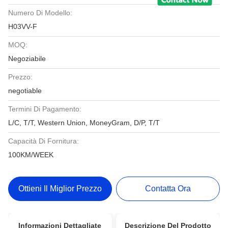
Numero Di Modello:
H03VV-F
MOQ:
Negoziabile
Prezzo:
negotiable
Termini Di Pagamento:
L/C, T/T, Western Union, MoneyGram, D/P, T/T
Capacità Di Fornitura:
100KM/WEEK
Ottieni Il Miglior Prezzo
Contatta Ora
Informazioni Dettagliate
Descrizione Del Prodotto