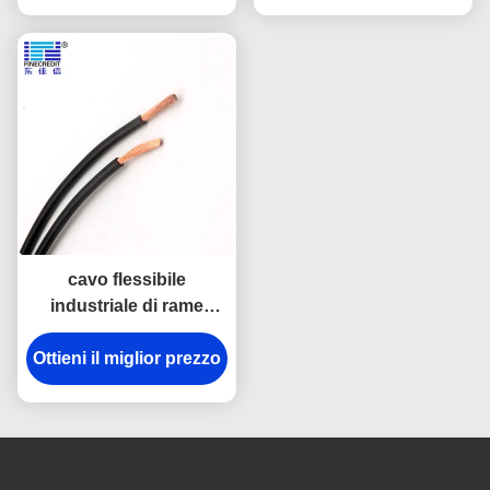
cavo flessibile
industriale di rame
solido/incagliato H05V-
Ottieni il miglior prezzo
K H07V-K di 2.5mm