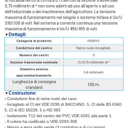
di riscaldamento di cottura o. I cavi con la sezione trasversale
0,75 millimetri di ² non sono adatti ad uso all'aperto o ad uso
dell'industriale o dei machineries dell'agricoltore. La tensione
massima di funzionamento nel singolo o sistema trifase è Uo/U
330/330 di volt. Nel sistema a corrente continua una tensione
massima di funzionamento è Uo/U 495/495 di volt.
Dettagli
:
▼
Categoria di prodotto:
H03VV-F
Conduttore del centro:
Rame nudo incagliato
Numero dei centri:
3
Sezione trasversale nominale:
3 x 0,75 millimetri di ²
Diametro esterno
5,4 millimetri
approssimativamente:
Lunghezza di consegna
100 m.
standard:
Costruzione:
▼
-
Conduttore fine di rame nudo del cavo
- Incagliato al Cl del VDE 0295 di BACCANO. 5, Cl delle BS 6360.
5, Cl di IEC 60228. 5 e HD 383
- Isolamento T12 del centro del PVC VDE-0281 alla parte 1
- Il colore ha codificato a VDE-0293-308
- Messa a terra giallo verde (3 conduttori e di cui sopra)